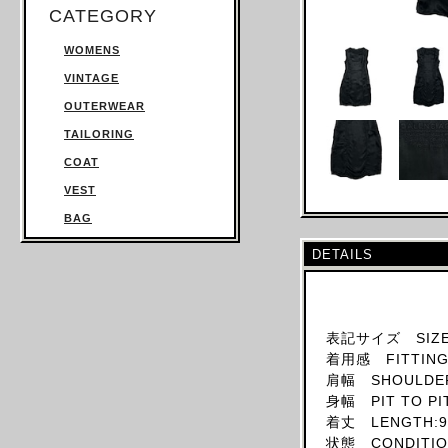
CATEGORY
WOMENS
VINTAGE
OUTERWEAR
TAILORING
COAT
VEST
BAG
TROUSERS
DETAILS
SWEATSHIRT
KNITWEAR
TOPS
表記サイズ SIZE
着用感 FITTING:
T SHIRT
肩幅 SHOULDER
SHIRT
身幅 PIT TO PI
JUMPSUIT
着丈 LENGTH:9
状態 CONDITION
DRESS