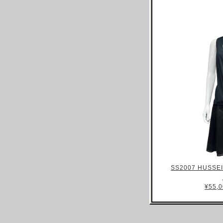
ARNAR MAR JONSSON
AS FOUR
BALENCIAGA(NG)
BALENCIAGA(DEMNA)
BARRAGAN
BEAUGAN
BERNHARD WILLHELM
BILL BLASS
BLESS
BOTTEGA VENETA
BRUNO PIETERS
BURBERRY
SS2007 HUSSE
CALVIN KLEIN
¥55,0
CALUGI E GIANNELLI
CAMILLA DAMKJAER
CASTELBAJAC