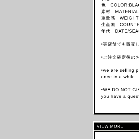
色 COLOR:BLA
SKIRT
素材 MATERIAL
HAT
重量感 WEIGHT:
生産国 COUNTRY 
ACCESSORY
年代 DATE/SEA
SHOES
OBJECT
•実店舗でも販売
BOOKS
•ご注文確定後の
OTHER DESIGNERS
AF VANDEVORST
•we are selling 
once in a while.
ALAIA PARIS
ALAIN MIKLI
•WE DO NOT GIV
ALEXANDER MCQUEEN
you have a quest
ALEX MULLINS
AND RE WALKER
ANDREW MACKENZIE
VIEW MORE
ANN DEMEULEMEESTER
ANS DOTSLOEVNER