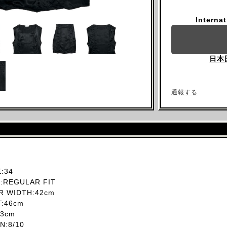
Interna
日本
通報する
:34
REGULAR FIT
 WIDTH:42cm
T:46cm
3cm
:8/10