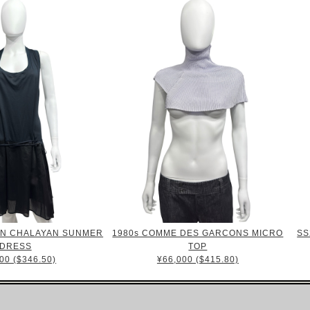
IN CHALAYAN SUNMER
1980s COMME DES GARCONS MICRO
SS
DRESS
TOP
00 ($346.50)
¥66,000 ($415.80)