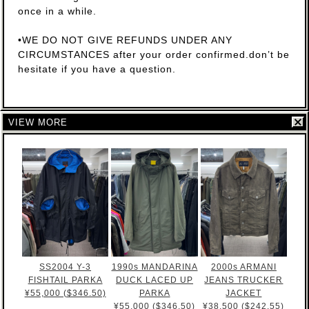
once in a while.
•WE DO NOT GIVE REFUNDS UNDER ANY
CIRCUMSTANCES after your order confirmed.don’t be
hesitate if you have a question.
VIEW MORE
SS2004 Y-3
1990s MANDARINA
2000s ARMANI
FISHTAIL PARKA
DUCK LACED UP
JEANS TRUCKER
¥55,000 ($346.50)
PARKA
JACKET
¥55,000 ($346.50)
¥38,500 ($242.55)