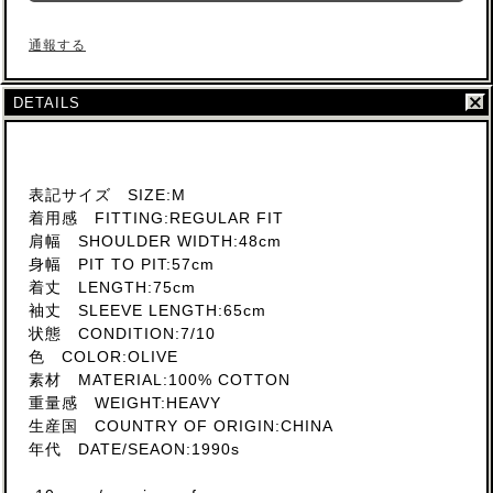
通報する
DETAILS
表記サイズ SIZE:M
着用感 FITTING:REGULAR FIT
肩幅 SHOULDER WIDTH:48cm
身幅 PIT TO PIT:57cm
着丈 LENGTH:75cm
袖丈 SLEEVE LENGTH:65cm
状態 CONDITION:7/10
色 COLOR:OLIVE
素材 MATERIAL:100% COTTON
重量感 WEIGHT:HEAVY
生産国 COUNTRY OF ORIGIN:CHINA
年代 DATE/SEAON:1990s