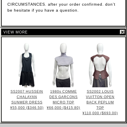
CIRCUMSTANCES. after your order confirmed. don’t
be hesitate if you have a question.
VIEW MORE
SS2007 HUSSEIN
1980s COMME
SS2002 LOUIS
CHALAYAN
DES GARCONS
VUITTON OPEN
SUNMER DRESS
MICRO TOP
BACK PEPLUM
¥55,000 ($346.50)
¥66,000 ($415.80)
TOP
¥110,000 ($693.00)