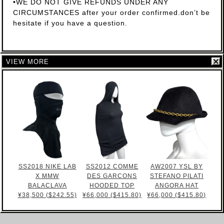
•WE DO NOT GIVE REFUNDS UNDER ANY
CIRCUMSTANCES after your order confirmed.don’t be
hesitate if you have a question.
VIEW MORE
SS2018 NIKE LAB
SS2012 COMME
AW2007 YSL BY
X MMW
DES GARCONS
STEFANO PILATI
BALACLAVA
HOODED TOP
ANGORA HAT
¥38,500 ($242.55)
¥66,000 ($415.80)
¥66,000 ($415.80)