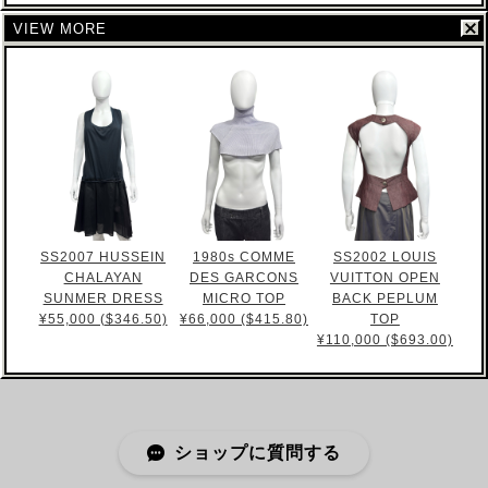
VIEW MORE
SS2007 HUSSEIN
1980s COMME
SS2002 LOUIS
CHALAYAN
DES GARCONS
VUITTON OPEN
SUNMER DRESS
MICRO TOP
BACK PEPLUM
¥55,000 ($346.50)
¥66,000 ($415.80)
TOP
¥110,000 ($693.00)
ショップに質問する