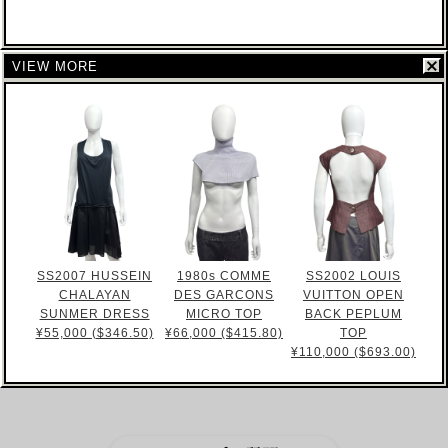
VIEW MORE
SS2007 HUSSEIN
1980s COMME
SS2002 LOUIS
CHALAYAN
DES GARCONS
VUITTON OPEN
SUNMER DRESS
MICRO TOP
BACK PEPLUM
¥55,000 ($346.50)
¥66,000 ($415.80)
TOP
¥110,000 ($693.00)