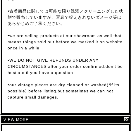
•古着商品に関しては可能な限り洗濯／クリーニングした状
態で販売していますが、写真で捉えきれないダメージ等は
あらかじめご了承ください。
•we are selling products at our showroom as well.that
means things sold out before we marked it on website
once in a while.
•WE DO NOT GIVE REFUNDS UNDER ANY
CIRCUMSTANCES after your order confirmed.don’t be
hesitate if you have a question.
•our vintage pieces are dry cleaned or washed(*if its
possible) before listing.but sometimes we can not
capture small damages.
VIEW MORE