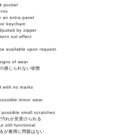
k pocket
erns
 an extra panel
for keychain
djusted by zipper
worn out effect
 be available upon request.
signs of wear
の感じられない状態
ed with no marks
 possible minor wear
possible small scratches
/汚れが見受けられる
t still functional
るが着用に問題はない