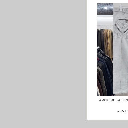
CYBERDOG
DEXTER WONG
DIESEL
DIRK BIKKEMBERGS
DIRK VAN SAENE
DIRK SCHONBERGER
DKNY
DOLCE&GABBANA
DSQUARED2
DRIES VAN NOTEN
FABRICS INTERSEASON
FENDI
AW2000 BALEN
GIANFRANCO FERRE
GIANNI VERSACE
¥55,0
GIORGIO ARMANI
GIULIANO FUJIWARA