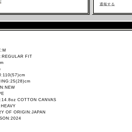
通報する
:M
REGULAR FIT
cm
m
110(57)cm
NG:25(28)cm
N:NEW
VE
14.8oz COTTON CANVAS
HEAVY
 OF ORIGIN:JAPAN
SON:2024