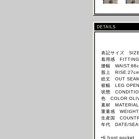
SKIRT
HAT
ACCESSORY
DETAILS
SHOES
OBJECT
BOOKS
表記サイズ SIZE
着用感 FITTING:
OTHER DESIGNERS
腰幅 WAIST:88
AF VANDEVORST
股上 RISE:27c
ALAIA PARIS
総丈 OUT SEAM:
裾幅 LEG OPENI
ALAIN MIKLI
状態 CONDITIO
ALEXANDER MCQUEEN
色 COLOR:OLI
ALEX MULLINS
素材 MATERIAL:
重量感 WEIGHT:
AND RE WALKER
生産国 COUNTRY
ANDREW MACKENZIE
年代 DATE/SEA
ANN DEMEULEMEESTER
•6 front pocket
ANS DOTSLOEVNER