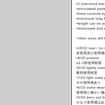
•2 oversized bac
ARNAR MAR JONSSON
•articulated patt
AS FOUR
•knee covered by
•functional loop 
BALENCIAGA(NG)
•length can be a
BALENCIAGA(DEMNA)
•distressed and 
BARRAGAN
*other sizes will
BEAUGAN
BERNHARD WILLHELM
•10/10 new / no 
BILL BLASS
未使用及び使用感
•9/10 pristine
BLESS
a1-2回使用程度
BOTTEGA VENETA
•8/10 lightly us
BRUNO PIETERS
数回使用程度
•7/10 light used
BURBERRY
やや使用感あり
CALVIN KLEIN
•6/10 some wear 
CALUGI E GIANNELLI
使用感と細かい傷
•5/10 worn out bu
CAMILLA DAMKJAER
かなり使用感はあ
CASTELBAJAC