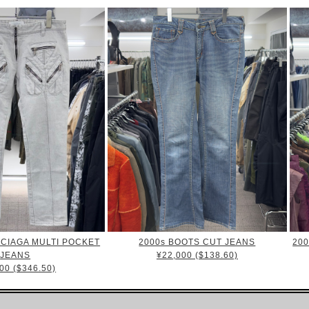
CIAGA MULTI POCKET
2000s BOOTS CUT JEANS
20
JEANS
¥22,000 ($138.60)
00 ($346.50)