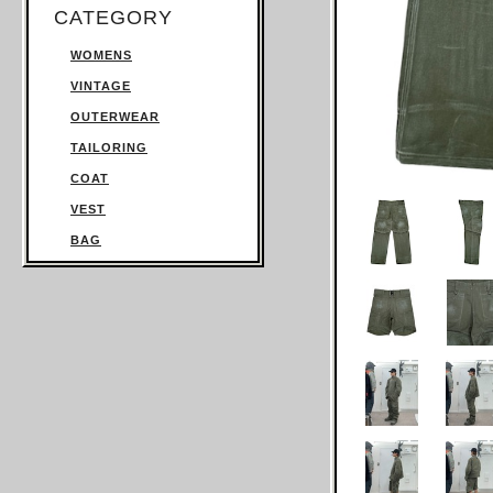
CATEGORY
WOMENS
VINTAGE
OUTERWEAR
TAILORING
COAT
VEST
BAG
TROUSERS
SWEATSHIRT
KNITWEAR
TOPS
T SHIRT
SHIRT
JUMPSUIT
DRESS