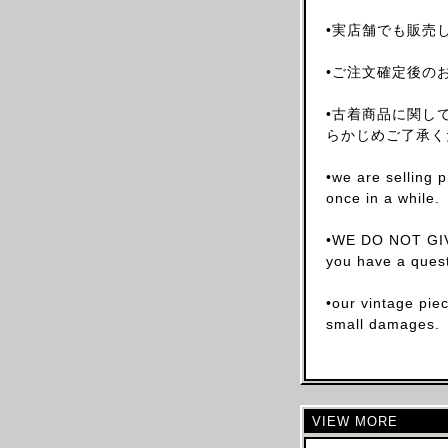
CELINE
•実店舗でも販売
CHLOE
•ご注文確定後の
CHALAYAN
CHARLES JEFFREY LOVERBOY
•古着商品に関し
らかじめご了承く
CHANEL
CHRISTIAN DIOR
•we are selling 
CHRISTOPHE LEMAIRE
once in a while.
CHRISTOPHER RAEBURN
•WE DO NOT GIV
CLAIRE BARROW
you have a quest
CLAUDE MONTANA
•our vintage pie
COLLINA STRADA
small damages.
COMME DES GARCONS
COURREGES
COSTUME NATIONAL
CP COMAPANY
VIEW MORE
CRAIG GREEN