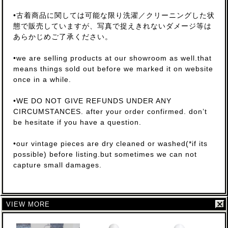
•古着商品に関しては可能な限り洗濯／クリーニングした状
態で販売していますが、写真で捉えきれないダメージ等は
あらかじめご了承ください。
•we are selling products at our showroom as well.that
means things sold out before we marked it on website
once in a while.
•WE DO NOT GIVE REFUNDS UNDER ANY
CIRCUMSTANCES. after your order confirmed. don’t
be hesitate if you have a question.
•our vintage pieces are dry cleaned or washed(*if its
possible) before listing.but sometimes we can not
capture small damages.
VIEW MORE