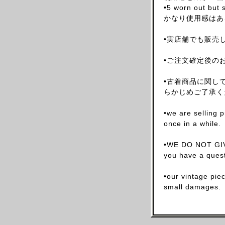
•5 worn out but s
ARNAR MAR JONSSON
かなり使用感はあ
AS FOUR
•実店舗でも販売
BALENCIAGA(NG)
BALENCIAGA(DEMNA)
•ご注文確定後の
BARRAGAN
•古着商品に関し
BEAUGAN
らかじめご了承く
BERNHARD WILLHELM
BILL BLASS
•we are selling 
once in a while.
BLESS
BOTTEGA VENETA
•WE DO NOT GIV
BRUNO PIETERS
you have a quest
BURBERRY
•our vintage pie
CALVIN KLEIN
small damages.
CALUGI E GIANNELLI
CAMILLA DAMKJAER
CASTELBAJAC