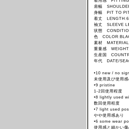
着用感 FITTING:
肩幅 SHOULDER
SKIRT
身幅 PIT TO PI
HAT
着丈 LENGTH:6
ACCESSORY
袖丈 SLEEVE L
状態 CONDITION
SHOES
色 COLOR:BLA
OBJECT
素材 MATERIAL
BOOKS
重量感 WEIGHT:
生産国 COUNTRY
OTHER DESIGNERS
年代 DATE/SEAO
AF VANDEVORST
ALAIA PARIS
•10 new / no sig
未使用及び使用感
ALAIN MIKLI
•9 pristine
ALEXANDER MCQUEEN
1-2回使用程度
ALEX MULLINS
•8 lightly used 
数回使用程度
AND RE WALKER
•7 light used po
ANDREW MACKENZIE
やや使用感あり
ANN DEMEULEMEESTER
•6 some wear pos
使用感と細かい傷
ANS DOTSLOEVNER