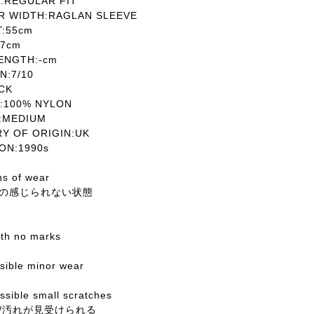
REGULAR FIT
 WIDTH:RAGLAN SLEEVE
T:55cm
7cm
ENGTH:-cm
:7/10
CK
:100% NYLON
MEDIUM
 OF ORIGIN:UK
N:1990s
ns of wear
の感じられない状態
with no marks
ssible minor wear
sible small scratches
/汚れが見受けられる