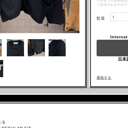
※外貨での金額表記
で決済されますので
数量
Interna
日本
通報する
:S