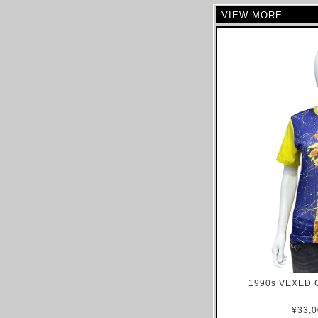
VIEW MORE
CELINE
CHLOE
CHALAYAN
CHARLES JEFFREY LOVERBOY
CHANEL
CHRISTIAN DIOR
CHRISTOPHE LEMAIRE
CHRISTOPHER RAEBURN
CLAIRE BARROW
CLAUDE MONTANA
COLLINA STRADA
COMME DES GARCONS
COURREGES
COSTUME NATIONAL
1990s VEXED 
CP COMAPANY
¥33,0
CRAIG GREEN