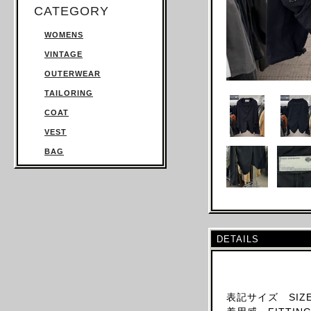
CATEGORY
WOMENS
VINTAGE
OUTERWEAR
TAILORING
COAT
VEST
BAG
TROUSERS
SWEATSHIRT
KNITWEAR
TOPS
DETAILS
T SHIRT
SHIRT
JUMPSUIT
表記サイズ SIZE
DRESS