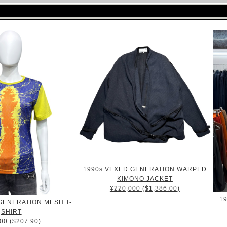
1990s VEXED GENERATION WARPED
KIMONO JACKET
¥220,000 ($1,386.00)
1
GENERATION MESH T-
SHIRT
00 ($207.90)