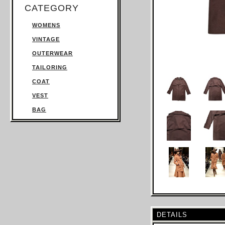
CATEGORY
WOMENS
VINTAGE
OUTERWEAR
TAILORING
COAT
VEST
BAG
TROUSERS
SWEATSHIRT
KNITWEAR
TOPS
T SHIRT
SHIRT
JUMPSUIT
DETAILS
DRESS