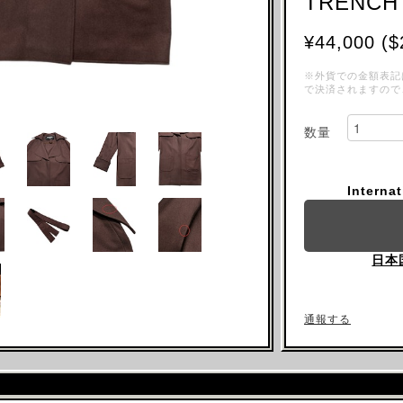
TRENCH
¥44,000 ($
※外貨での金額表記
で決済されますので
数量
Interna
日本
通報する