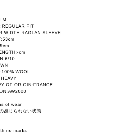
:M
REGULAR FIT
 WIDTH:RAGLAN SLEEVE
T:53cm
9cm
ENGTH:-cm
:6/10
OWN
:100% WOOL
HEAVY
 OF ORIGIN:FRANCE
ON:AW2000
ns of wear
の感じられない状態
with no marks