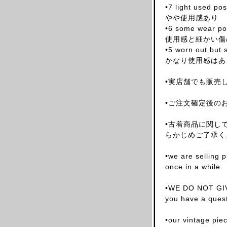
•7 light used po
ARNAR MAR JONSSON
やや使用感あり
AS FOUR
•6 some wear pos
使用感と細かい傷
BALENCIAGA(NG)
•5 worn out but s
BALENCIAGA(DEMNA)
かなり使用感はあ
BARRAGAN
•実店舗でも販売
BEAUGAN
BERNHARD WILLHELM
•ご注文確定後の
BILL BLASS
•古着商品に関し
BLESS
らかじめご了承く
BOTTEGA VENETA
BRUNO PIETERS
•we are selling 
once in a while.
BURBERRY
CALVIN KLEIN
•WE DO NOT GIV
CALUGI E GIANNELLI
you have a quest
CAMILLA DAMKJAER
•our vintage pie
CASTELBAJAC