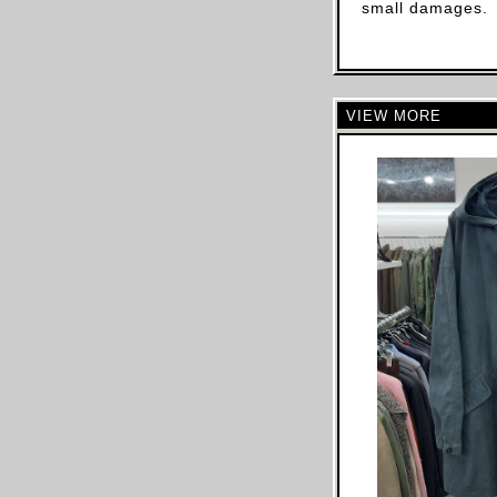
small damages.
CELINE
CHLOE
CHALAYAN
VIEW MORE
CHARLES JEFFREY LOVERBOY
CHANEL
CHRISTIAN DIOR
CHRISTOPHE LEMAIRE
CHRISTOPHER RAEBURN
CLAIRE BARROW
CLAUDE MONTANA
COLLINA STRADA
COMME DES GARCONS
COURREGES
COSTUME NATIONAL
CP COMAPANY
CRAIG GREEN