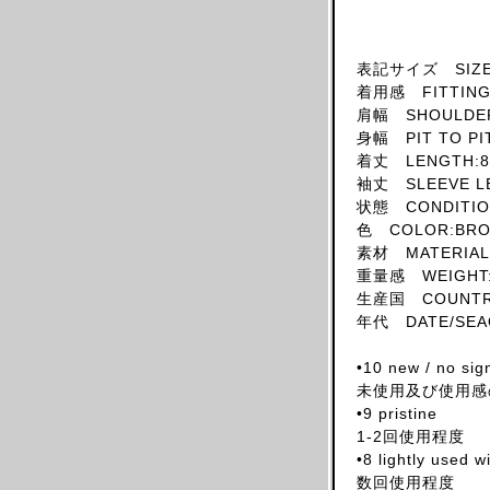
SKIRT
HAT
表記サイズ SIZE
ACCESSORY
着用感 FITTING:
肩幅 SHOULDER
SHOES
身幅 PIT TO PI
OBJECT
着丈 LENGTH:8
BOOKS
袖丈 SLEEVE L
状態 CONDITION
OTHER DESIGNERS
色 COLOR:BR
AF VANDEVORST
素材 MATERIAL
ALAIA PARIS
重量感 WEIGHT:
生産国 COUNTRY
ALAIN MIKLI
年代 DATE/SEA
ALEXANDER MCQUEEN
ALEX MULLINS
•10 new / no sig
未使用及び使用感
AND RE WALKER
•9 pristine
ANDREW MACKENZIE
1-2回使用程度
ANN DEMEULEMEESTER
•8 lightly used 
数回使用程度
ANS DOTSLOEVNER