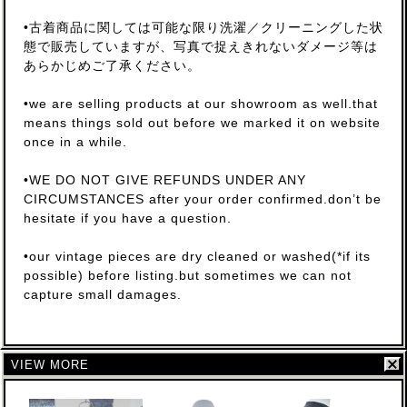
•古着商品に関しては可能な限り洗濯／クリーニングした状
態で販売していますが、写真で捉えきれないダメージ等は
あらかじめご了承ください。
•we are selling products at our showroom as well.that
means things sold out before we marked it on website
once in a while.
•WE DO NOT GIVE REFUNDS UNDER ANY
CIRCUMSTANCES after your order confirmed.don’t be
hesitate if you have a question.
•our vintage pieces are dry cleaned or washed(*if its
possible) before listing.but sometimes we can not
capture small damages.
VIEW MORE