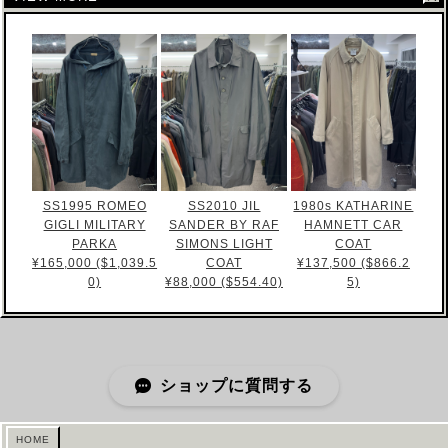
SS1995 ROMEO
SS2010 JIL
1980s KATHARINE
GIGLI MILITARY
SANDER BY RAF
HAMNETT CAR
PARKA
SIMONS LIGHT
COAT
¥165,000 ($1,039.5
COAT
¥137,500 ($866.2
0)
¥88,000 ($554.40)
5)
ショップに質問する
HOME