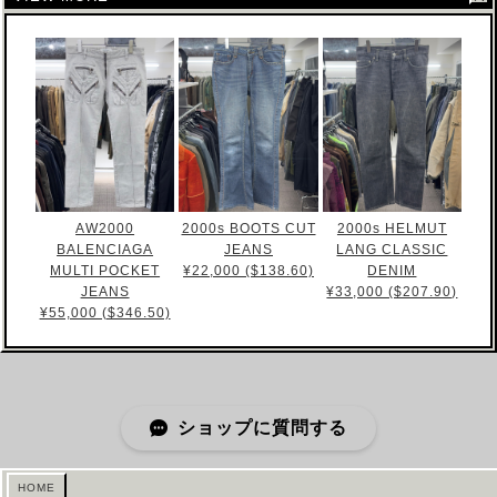
AW2000
2000s BOOTS CUT
2000s HELMUT
BALENCIAGA
JEANS
LANG CLASSIC
MULTI POCKET
¥22,000 ($138.60)
DENIM
JEANS
¥33,000 ($207.90)
¥55,000 ($346.50)
ショップに質問する
HOME