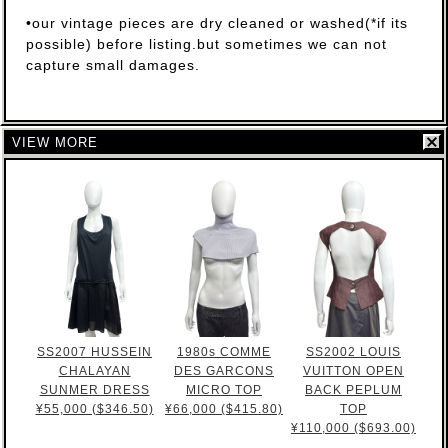
•our vintage pieces are dry cleaned or washed(*if its
possible) before listing.but sometimes we can not
capture small damages.
VIEW MORE
SS2007 HUSSEIN
1980s COMME
SS2002 LOUIS
CHALAYAN
DES GARCONS
VUITTON OPEN
SUNMER DRESS
MICRO TOP
BACK PEPLUM
¥55,000 ($346.50)
¥66,000 ($415.80)
TOP
¥110,000 ($693.00)