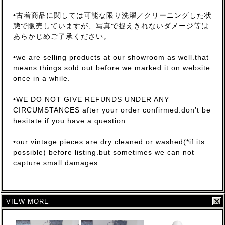
•古着商品に関しては可能な限り洗濯／クリーニングした状
態で販売していますが、写真で捉えきれないダメージ等は
あらかじめご了承ください。
•we are selling products at our showroom as well.that
means things sold out before we marked it on website
once in a while.
•WE DO NOT GIVE REFUNDS UNDER ANY
CIRCUMSTANCES after your order confirmed.don’t be
hesitate if you have a question.
•our vintage pieces are dry cleaned or washed(*if its
possible) before listing.but sometimes we can not
capture small damages.
VIEW MORE