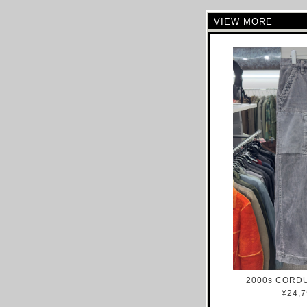
CELINE
VIEW MORE
CHLOE
CHALAYAN
CHARLES JEFFREY LOVERBOY
CHANEL
CHRISTIAN DIOR
CHRISTOPHE LEMAIRE
CHRISTOPHER RAEBURN
CLAIRE BARROW
CLAUDE MONTANA
COLLINA STRADA
COMME DES GARCONS
COURREGES
COSTUME NATIONAL
2000s CORD
CP COMAPANY
¥24,7
CRAIG GREEN