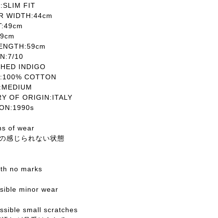
SLIM FIT
 WIDTH:44cm
T:49cm
9cm
ENGTH:59cm
:7/10
HED INDIGO
:100% COTTON
MEDIUM
OF ORIGIN:ITALY
N:1990s
ns of wear
の感じられない状態
with no marks
ssible minor wear
sible small scratches