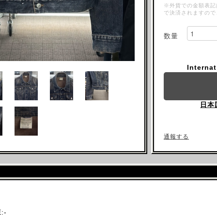
※外貨での金額表記
で決済されますので
数量
Interna
日本
通報する
:-