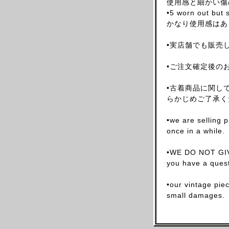
使用感と細かい傷
ARNAR MAR JONSSON
•5 worn out but s
かなり使用感はあ
AS FOUR
BALENCIAGA(NG)
•実店舗でも販売
BALENCIAGA(DEMNA)
•ご注文確定後の
BARRAGAN
BEAUGAN
•古着商品に関し
BERNHARD WILLHELM
らかじめご了承く
BILL BLASS
•we are selling 
BLESS
once in a while.
BOTTEGA VENETA
•WE DO NOT GIV
BRUNO PIETERS
you have a quest
BURBERRY
CALVIN KLEIN
•our vintage pie
small damages.
CALUGI E GIANNELLI
CAMILLA DAMKJAER
CASTELBAJAC