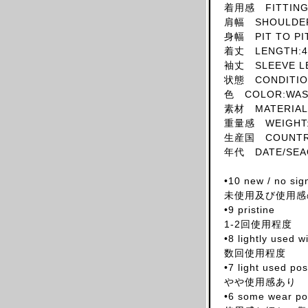
着用感 FITTING:
SKIRT
肩幅 SHOULDER
HAT
身幅 PIT TO PI
着丈 LENGTH:4
ACCESSORY
袖丈 SLEEVE L
SHOES
状態 CONDITION
OBJECT
色 COLOR:WAS
素材 MATERIAL
BOOKS
重量感 WEIGHT:
OTHER DESIGNERS
生産国 COUNTRY 
AF VANDEVORST
年代 DATE/SEAO
ALAIA PARIS
•10 new / no sig
ALAIN MIKLI
未使用及び使用感
ALEXANDER MCQUEEN
•9 pristine
1-2回使用程度
ALEX MULLINS
•8 lightly used 
AND RE WALKER
数回使用程度
ANDREW MACKENZIE
•7 light used po
やや使用感あり
ANN DEMEULEMEESTER
•6 some wear pos
ANS DOTSLOEVNER