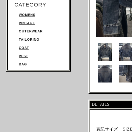
CATEGORY
WOMENS
VINTAGE
OUTERWEAR
TAILORING
COAT
VEST
BAG
TROUSERS
SWEATSHIRT
KNITWEAR
TOPS
DETAILS
T SHIRT
SHIRT
JUMPSUIT
表記サイズ SIZE
DRESS