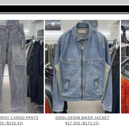
UROY CARGO PANTS
2000s DENIM BIKER JACKET
50 ($155.93)
¥27,500 ($173.25)