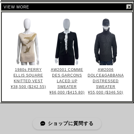
VIEW MORE
1980s PERRY
AW2001 COMME
AW2006
ELLIS SQUARE
DES GARCONS
DOLCE&GABBANA
KNITTED VEST
LACED UP
DISTRESSED
¥38,500 ($242.55)
SWEATER
SWEATER
¥66,000 ($415.80)
¥55,000 ($346.50)
ショップに質問する