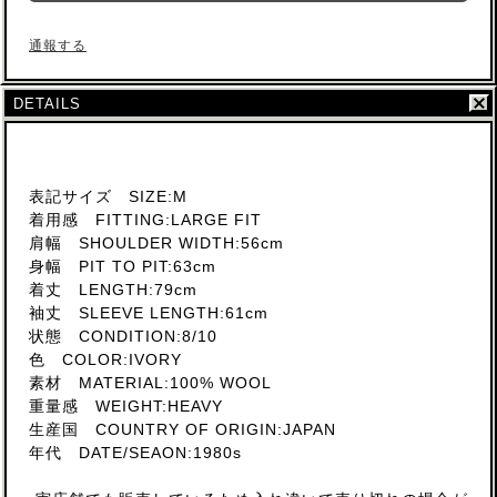
通報する
DETAILS
表記サイズ SIZE:M
着用感 FITTING:LARGE FIT
肩幅 SHOULDER WIDTH:56cm
身幅 PIT TO PIT:63cm
着丈 LENGTH:79cm
袖丈 SLEEVE LENGTH:61cm
状態 CONDITION:8/10
色 COLOR:IVORY
素材 MATERIAL:100% WOOL
重量感 WEIGHT:HEAVY
生産国 COUNTRY OF ORIGIN:JAPAN
年代 DATE/SEAON:1980s